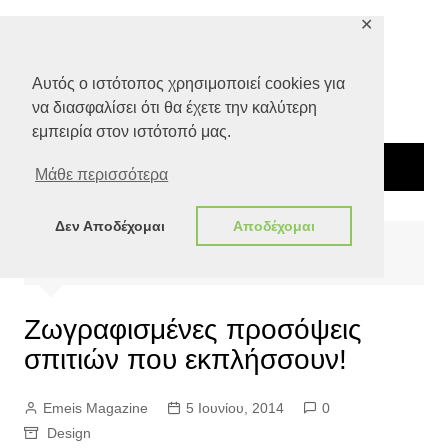
Μετάβαση
✕
σε
περιεχόμενο
Αυτός ο ιστότοπος χρησιμοποιεί cookies για
να διασφαλίσει ότι θα έχετε την καλύτερη
εμπειρία στον ιστότοπό μας.
Μάθε περισσότερα
Δεν Αποδέχομαι
Αποδέχομαι
Αρχική
Ποιότητα Ζωής
Design
Ζωγραφισμένες προσόψεις σπιτιών που εκπλήσσουν!
Ζωγραφισμένες προσόψεις
σπιτιών που εκπλήσσουν!
Emeis Magazine
5 Ιουνίου, 2014
0
Design