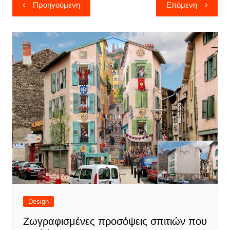
Πλοήγηση
Προηγούμενη
Επόμενη
άρθρων
Design
Ζωγραφισμένες προσόψεις σπιτιών που