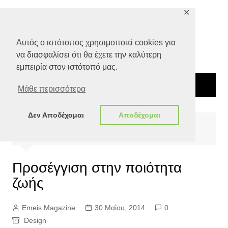
Μετάβαση
✕
σε
περιεχόμενο
Αυτός ο ιστότοπος χρησιμοποιεί cookies για
να διασφαλίσει ότι θα έχετε την καλύτερη
εμπειρία στον ιστότοπό μας.
Μάθε περισσότερα
Δεν Αποδέχομαι
Αποδέχομαι
Αρχική
Ποιότητα Ζωής
Design
Προσέγγιση στην ποιότητα ζωής
Προσέγγιση στην ποιότητα
ζωής
Emeis Magazine
30 Μαΐου, 2014
0
Design