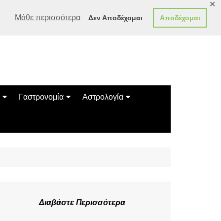
✕
Μάθε περισσότερα
Δεν Αποδέχομαι
Αποδέχομαι
Γαστρονομία
Αστρολογία
Γεύσεις
Ζώδια
Συνταγές
Κινέζικο Ωροσκόπιο
των Ζώων
Μαντεία
Πλανητικά / Αστρολογικά
Διαβάστε Περισσότερα