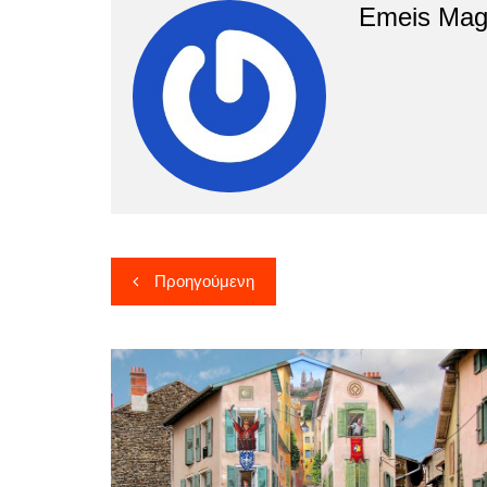
Emeis Mag
Πλοήγηση
Προηγούμενη
άρθρων