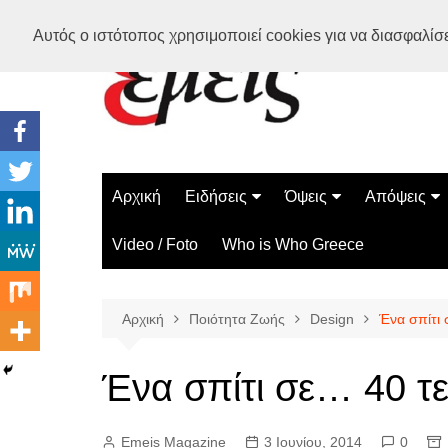
Μετάβαση
Αυτός ο ιστότοπος χρησιμοποιεί cookies για να διασφαλίσει
σε
περιεχόμενο
Αρχική
Ειδήσεις
Όψεις
Απόψεις
Ελλάδα
Διάστημα
Γνώμες
Video / Foto
Who is Who Greece
Διεθνή
Επιστήμη
Αρθρογραφ
Τεχνολογία
Αρχική
Ποιότητα Ζωής
Design
Ένα σπίτι
Παράδοξα
Περίεργα
Ένα σπίτι σε… 40 τ
Emeis Magazine
3 Ιουνίου, 2014
0