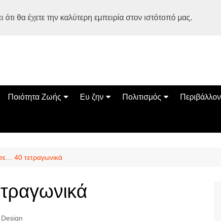
 ότι θα έχετε την καλύτερη εμπειρία στον ιστότοπό μας.
Ποιότητα Ζωής
Ευ ζην
Πολιτισμός
Περιβάλλον
Διατροφή
Ψυχολογία
Βιβλία
Φύση
ία
Ασκηση
Αυτοβελτίωση
Εκδηλώσεις
Οικολογία
Εναλλακτικές Θεραπείες
Παιδί
Σινεμά
Ο Κόσμος 
 σε… 40 τετραγωνικά
Υγεία
Οικογένεια
Τέχνες
Σχέσεις
Αρχιτεκτονική
ετραγωνικά
Bonsai Stories
Βόλτα στην Ελλάδα
Design