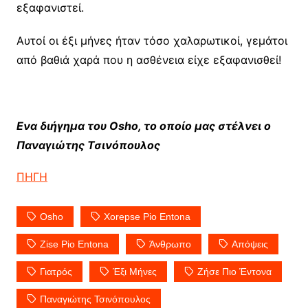
εξαφανιστεί.
Αυτοί οι έξι μήνες ήταν τόσο χαλαρωτικοί, γεμάτοι
από βαθιά χαρά που η ασθένεια είχε εξαφανισθεί!
Ενα διήγημα του Osho, το οποίο μας στέλνει ο
Παναγιώτης Τσινόπουλος
ΠΗΓΗ
Osho
Xorepse Pio Entona
Zise Pio Entona
Άνθρωπο
Απόψεις
Γιατρός
Έξι Μήνες
Ζήσε Πιο Έντονα
Παναγιώτης Τσινόπουλος