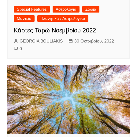
Special Features
Αστρολογία
Ζώδια
Μαντεία
Πλανητικά / Αστρολογικά
Κάρτες Ταρώ Νοεμβρίου 2022
GEORGIA BOULIAKIS
30 Οκτωβρίου, 2022
0