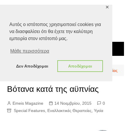
Μετάβαση
✕
σε
περιεχόμενο
Αυτός ο ιστότοπος χρησιμοποιεί cookies για
να διασφαλίσει ότι θα έχετε την καλύτερη
εμπειρία στον ιστότοπό μας.
Μάθε περισσότερα
Δεν Αποδέχομαι
Αποδέχομαι
Αρχική
Special Features
Βότανα κατά της αϋπνίας
Βότανα κατά της αϋπνίας
Emeis Magazine
14 Νοεμβρίου, 2015
0
Special Features
,
Εναλλακτικές Θεραπείες
,
Υγεία