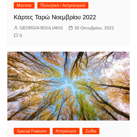
Μαντεία
Πλανητικά / Αστρολογικά
Κάρτες Ταρώ Νοεμβρίου 2022
GEORGIA BOULIAKIS
30 Οκτωβρίου, 2022
0
Special Features
Αστρολογία
Ζώδια