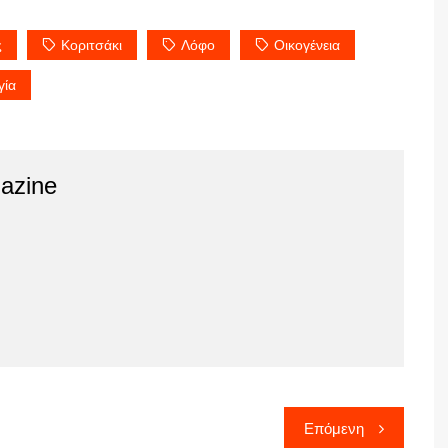
ς
Κοριτσάκι
Λόφο
Οικογένεια
γία
azine
Επόμενη