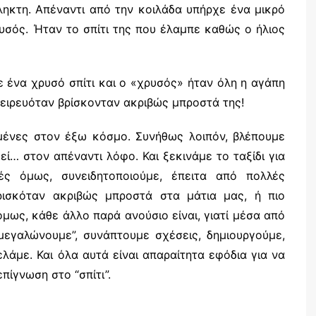
ηκτη. Απέναντι από την κοιλάδα υπήρχε ένα μικρό
υσός. Ήταν το σπίτι της που έλαμπε καθώς ο ήλιος
σε ένα χρυσό σπίτι και ο «χρυσός» ήταν όλη η αγάπη
νειρευόταν βρίσκονταν ακριβώς μπροστά της!
σμένες στον έξω κόσμο. Συνήθως λοιπόν, βλέπουμε
ί… στον απέναντι λόφο. Και ξεκινάμε το ταξίδι για
ές όμως, συνειδητοποιούμε, έπειτα από πολλές
ρισκόταν ακριβώς μπροστά στα μάτια μας, ή πιο
όμως, κάθε άλλο παρά ανούσιο είναι, γιατί μέσα από
μεγαλώνουμε”, συνάπτουμε σχέσεις, δημιουργούμε,
λάμε. Και όλα αυτά είναι απαραίτητα εφόδια για να
πίγνωση στο “σπίτι”.