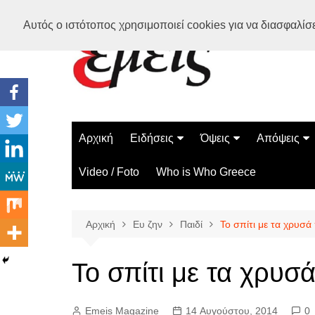
Μετάβαση
Αυτός ο ιστότοπος χρησιμοποιεί cookies για να διασφαλίσει
σε
περιεχόμενο
Αρχική
Ειδήσεις
Όψεις
Απόψεις
Ελλάδα
Διάστημα
Γνώμες
Video / Foto
Who is Who Greece
Διεθνή
Επιστήμη
Αρθρογραφ
Τεχνολογία
Αρχική
Ευ ζην
Παιδί
Το σπίτι με τα χρυσ
Παράδοξα
Περίεργα
Το σπίτι με τα χρυ
Emeis Magazine
14 Αυγούστου, 2014
0