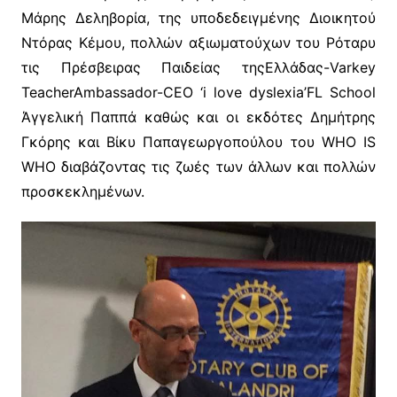
Μάρης Δεληβορία, της υποδεδειγμένης Διοικητού
Ντόρας Κέμου, πολλών αξιωματούχων του Ρόταρυ
τις Πρέσβειρας Παιδείας τηςΕλλάδας-Varkey
TeacherAmbassador-CEO ‘i love dyslexia’FL School
Άγγελική Παππά καθώς και οι εκδότες Δημήτρης
Γκόρης και Βίκυ Παπαγεωργοπούλου του WHO IS
WHO διαβάζοντας τις ζωές των άλλων και πολλών
προσκεκλημένων.