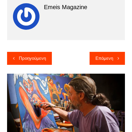
Emeis Magazine
Πλοήγηση
Προηγούμενη
Επόμενη
άρθρων