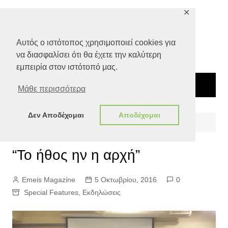
Μετάβαση
✕
σε
περιεχόμενο
Αυτός ο ιστότοπος χρησιμοποιεί cookies για
να διασφαλίσει ότι θα έχετε την καλύτερη
εμπειρία στον ιστότοπό μας.
Μάθε περισσότερα
Δεν Αποδέχομαι
Αποδέχομαι
Αρχική
Special Features
“Το ήθος ην η αρχή”
“Το ήθος ην η αρχή”
Emeis Magazine
5 Οκτωβρίου, 2016
0
Special Features
,
Εκδηλώσεις