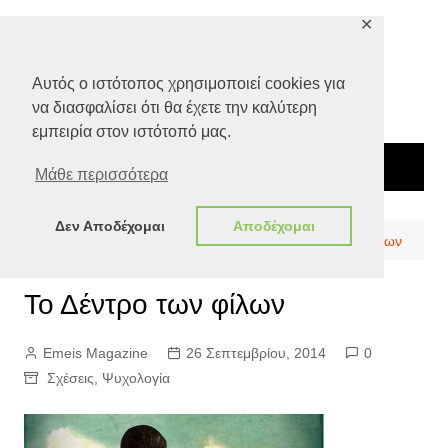
Μετάβαση
✕
σε
περιεχόμενο
Αυτός ο ιστότοπος χρησιμοποιεί cookies για
να διασφαλίσει ότι θα έχετε την καλύτερη
εμπειρία στον ιστότοπό μας.
Μάθε περισσότερα
Δεν Αποδέχομαι
Αποδέχομαι
Αρχική
Ευ ζην
Ψυχολογία
Το Δέντρο των φίλων
Το Δέντρο των φίλων
Emeis Magazine
26 Σεπτεμβρίου, 2014
0
Σχέσεις
,
Ψυχολογία