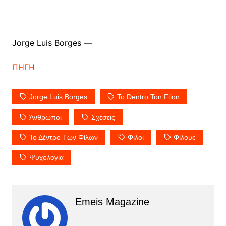
Jorge Luis Borges —
ΠΗΓΗ
Jorge Luis Borges
To Dentro Ton Filon
Άνθρωποι
Σχέσεις
Το Δέντρο Των Φίλων
Φίλοι
Φίλους
Ψυχολογία
Emeis Magazine