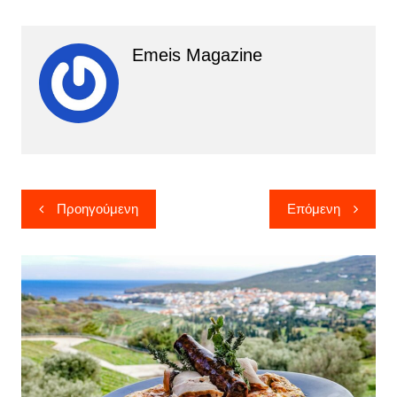
Emeis Magazine
Πλοήγηση
Προηγούμενη
Επόμενη
άρθρων