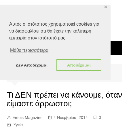
Μετάβαση
✕
σε
περιεχόμενο
Αυτός ο ιστότοπος χρησιμοποιεί cookies για
να διασφαλίσει ότι θα έχετε την καλύτερη
εμπειρία στον ιστότοπό μας.
Μάθε περισσότερα
Δεν Αποδέχομαι
Αποδέχομαι
Αρχική
Ποιότητα Ζωής
Υγεία
Τι ΔΕΝ πρέπει να κάνουμε, όταν είμαστε άρρωστοι;
Τι ΔΕΝ πρέπει να κάνουμε, όταν
είμαστε άρρωστοι;
Emeis Magazine
4 Νοεμβρίου, 2014
0
Υγεία