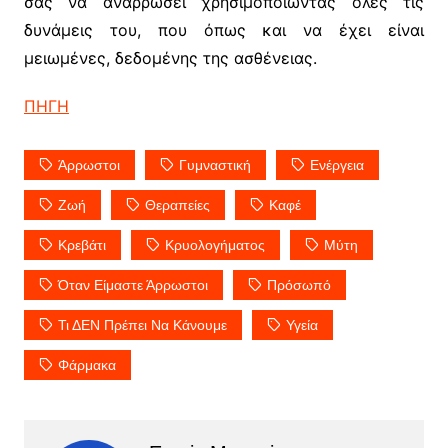
σας να αναρρώσει χρησιμοποιώντας όλες τις
δυνάμεις του, που όπως και να έχει είναι
μειωμένες, δεδομένης της ασθένειας.
ΠΗΓΗ
Άρρωστοι
Γυμναστική
Ενέργεια
Ζωή
Θεραπείες
Καφέ
Κρεβάτι
Κρυολογήματος
Μύτη
Όταν Είμαστε Άρρωστοι
Πρόσωπό
Τι ΔΕΝ Πρέπει Να Κάνουμε
Υγεία
Φάρμακα