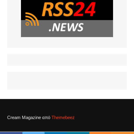
Cream Magazine από
Themebeez