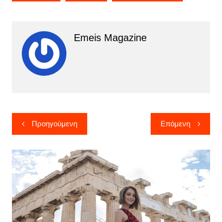
Emeis Magazine
Πλοήγηση
Προηγούμενη
Επόμενη
άρθρων