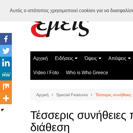
Μετάβαση
Αυτός ο ιστότοπος χρησιμοποιεί cookies για να διασφαλίσει
σε
περιεχόμενο
Αρχική
Ειδήσεις
Όψεις
Απόψεις
Ελλάδα
Διάστημα
Γνώμες
Video / Foto
Who is Who Greece
Διεθνή
Επιστήμη
Αρθρογραφ
Τεχνολογία
Αρχική
Special Features
Τέσσερις συνήθειες
Παράδοξα
Περίεργα
Τέσσερις συνήθειες 
διάθεση