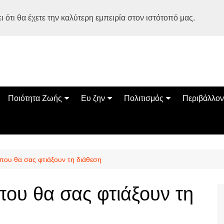
 ότι θα έχετε την καλύτερη εμπειρία στον ιστότοπό μας.
Ποιότητα Ζωής
Ευ ζην
Πολιτισμός
Περιβάλλον
Διατροφή
Ψυχολογία
Βιβλία
Φύση
ία
Ασκηση
Αυτοβελτίωση
Εκδηλώσεις
Οικολογία
Εναλλακτικές Θεραπείες
Παιδί
Σινεμά
Ο Κόσμος 
 που θα σας φτιάξουν τη διάθεση
Υγεία
Οικογένεια
Τέχνες
Σχέσεις
Αρχιτεκτονική
που θα σας φτιάξουν τη
Bonsai Stories
Βόλτα στην Ελλάδα