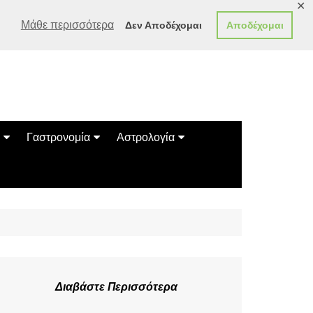
✕
Μάθε περισσότερα
Δεν Αποδέχομαι
Αποδέχομαι
Γαστρονομία
Αστρολογία
Γεύσεις
Ζώδια
Συνταγές
Κινέζικο Ωροσκόπιο
των Ζώων
Μαντεία
Πλανητικά / Αστρολογικά
Διαβάστε Περισσότερα