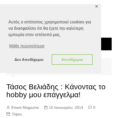
Μετάβαση
✕
σε
περιεχόμενο
Αυτός ο ιστότοπος χρησιμοποιεί cookies για
να διασφαλίσει ότι θα έχετε την καλύτερη
εμπειρία στον ιστότοπό μας.
Μάθε περισσότερα
Δεν Αποδέχομαι
Αποδέχομαι
Αρχική
Όψεις
Τάσος Βελιάδης : Kάνοντας το hobby μου επάγγελμα!
Τάσος Βελιάδης : Kάνοντας το
hobby μου επάγγελμα!
Emeis Magazine
15 Ιανουαρίου, 2014
0
Όψεις