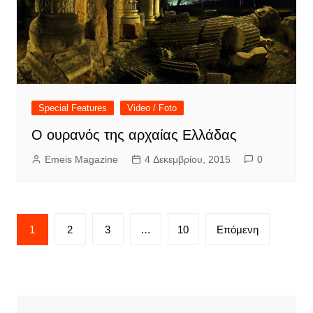
Special Features
Video / Foto
Ο ουρανός της αρχαίας Ελλάδας
Emeis Magazine
4 Δεκεμβρίου, 2015
0
Σελιδοποίηση
1
2
3
…
10
Επόμενη
άρθρων