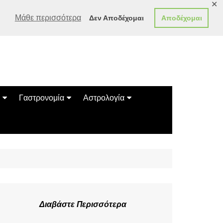
✕
Μάθε περισσότερα
Δεν Αποδέχομαι
Αποδέχομαι
Γαστρονομία
Αστρολογία
Γεύσεις
Ζώδια
Συνταγές
Κινέζικο Ωροσκόπιο
των Ζώων
Μαντεία
Πλανητικά / Αστρολογικά
Διαβάστε Περισσότερα