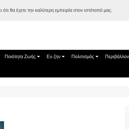
 ότι θα έχετε την καλύτερη εμπειρία στον ιστότοπό μας.
Ποιότητα Ζωής
Ευ ζην
Πολιτισμός
Περιβάλλον
Διατροφή
Ψυχολογία
Βιβλία
Φύση
ία
Ασκηση
Αυτοβελτίωση
Εκδηλώσεις
Οικολογία
Εναλλακτικές Θεραπείες
Παιδί
Σινεμά
Ο Κόσμος 
Υγεία
Οικογένεια
Τέχνες
Σχέσεις
Αρχιτεκτονική
Bonsai Stories
Βόλτα στην Ελλάδα