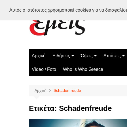
Μετάβαση
Αυτός ο ιστότοπος χρησιμοποιεί cookies για να διασφαλίσει
σε
περιεχόμενο
Αρχική
Ειδήσεις
Όψεις
Απόψεις
Ελλάδα
Διάστημα
Γνώμες
Video / Foto
Who is Who Greece
Διεθνή
Επιστήμη
Αρθρογραφ
Τεχνολογία
Αρχική
Schadenfreude
Παράδοξα
Περίεργα
Ετικέτα:
Schadenfreude