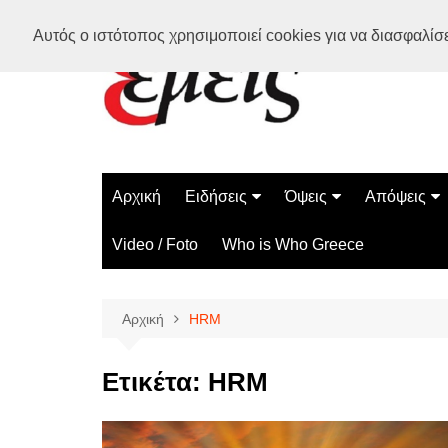
Μετάβαση
Αυτός ο ιστότοπος χρησιμοποιεί cookies για να διασφαλίσει
σε
περιεχόμενο
Αρχική
Ειδήσεις
Όψεις
Απόψεις
Ελλάδα
Διάστημα
Γνώμες
Video / Foto
Who is Who Greece
Διεθνή
Επιστήμη
Αρθρογραφ
Τεχνολογία
Αρχική
HRM
Παράδοξα
Περίεργα
Ετικέτα:
HRM