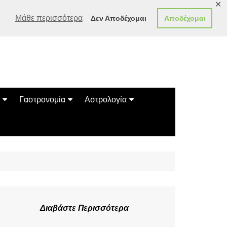
✕
Μάθε περισσότερα
Δεν Αποδέχομαι
Αποδέχομαι
Γαστρονομία
Αστρολογία
Γεύσεις
Ζώδια
Συνταγές
Κινέζικο Ωροσκόπιο
των Ζώων
Μαντεία
Πλανητικά / Αστρολογικά
Διαβάστε Περισσότερα