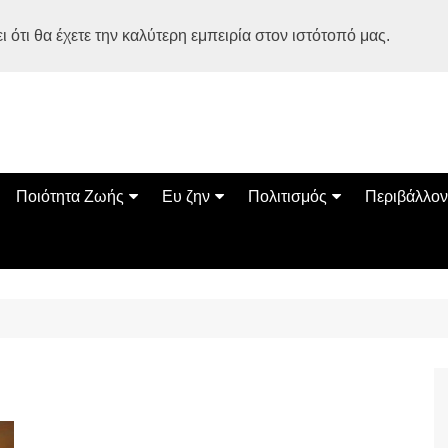
 ότι θα έχετε την καλύτερη εμπειρία στον ιστότοπό μας.
Ποιότητα Ζωής
Ευ ζην
Πολιτισμός
Περιβάλλον
Διατροφή
Ψυχολογία
Βιβλία
Φύση
ία
Ασκηση
Αυτοβελτίωση
Εκδηλώσεις
Οικολογία
Εναλλακτικές Θεραπείες
Παιδί
Σινεμά
Ο Κόσμος 
Υγεία
Οικογένεια
Τέχνες
Σχέσεις
Αρχιτεκτονική
Bonsai Stories
Βόλτα στην Ελλάδα