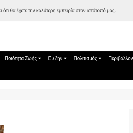
 ότι θα έχετε την καλύτερη εμπειρία στον ιστότοπό μας.
Ποιότητα Ζωής
Ευ ζην
Πολιτισμός
Περιβάλλον
Διατροφή
Ψυχολογία
Βιβλία
Φύση
ία
Ασκηση
Αυτοβελτίωση
Εκδηλώσεις
Οικολογία
Εναλλακτικές Θεραπείες
Παιδί
Σινεμά
Ο Κόσμος 
Υγεία
Οικογένεια
Τέχνες
Σχέσεις
Αρχιτεκτονική
Bonsai Stories
Βόλτα στην Ελλάδα