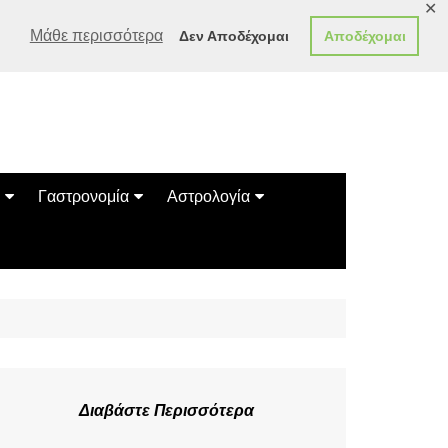
✕
Μάθε περισσότερα
Δεν Αποδέχομαι
Αποδέχομαι
Γαστρονομία
Αστρολογία
Γεύσεις
Ζώδια
Συνταγές
Κινέζικο Ωροσκόπιο
των Ζώων
Μαντεία
Πλανητικά / Αστρολογικά
Διαβάστε Περισσότερα