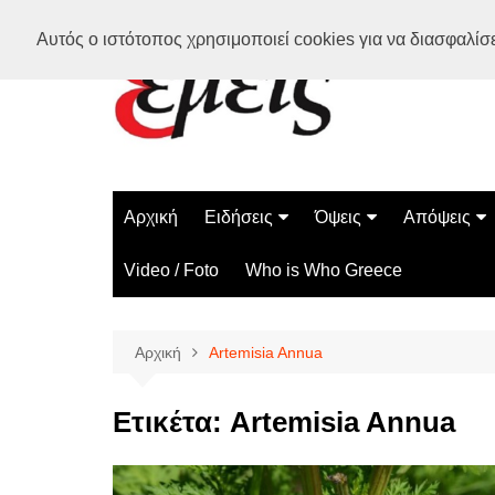
Μετάβαση
Αυτός ο ιστότοπος χρησιμοποιεί cookies για να διασφαλίσει
σε
περιεχόμενο
Αρχική
Ειδήσεις
Όψεις
Απόψεις
Ελλάδα
Διάστημα
Γνώμες
Video / Foto
Who is Who Greece
Διεθνή
Επιστήμη
Αρθρογραφ
Τεχνολογία
Αρχική
Artemisia Annua
Παράδοξα
Περίεργα
Ετικέτα:
Artemisia Annua