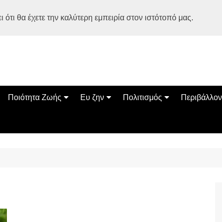
 ότι θα έχετε την καλύτερη εμπειρία στον ιστότοπό μας.
Ποιότητα Ζωής
Ευ ζην
Πολιτισμός
Περιβάλλον
Διατροφή
Ψυχολογία
Βιβλία
Φύση
ία
Ασκηση
Αυτοβελτίωση
Εκδηλώσεις
Οικολογία
Εναλλακτικές Θεραπείες
Παιδί
Σινεμά
Ο Κόσμος 
Υγεία
Οικογένεια
Τέχνες
Σχέσεις
Αρχιτεκτονική
Bonsai Stories
Βόλτα στην Ελλάδα