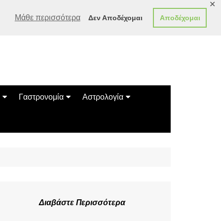
✕
Μάθε περισσότερα
Δεν Αποδέχομαι
Αποδέχομαι
Γαστρονομία
Αστρολογία
Γεύσεις
Ζώδια
Συνταγές
Κινέζικο Ωροσκόπιο
των Ζώων
Μαντεία
Πλανητικά / Αστρολογικά
Διαβάστε Περισσότερα