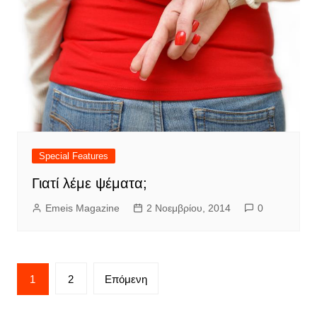
Special Features
Γιατί λέμε ψέματα;
Emeis Magazine
2 Νοεμβρίου, 2014
0
Σελιδοποίηση
1
2
Επόμενη
άρθρων