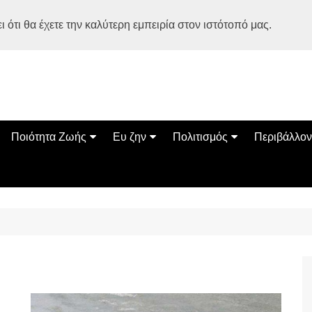
 ότι θα έχετε την καλύτερη εμπειρία στον ιστότοπό μας.
Ποιότητα Ζωής
Ευ ζην
Πολιτισμός
Περιβάλλον
Διατροφή
Ψυχολογία
Βιβλία
Φύση
ία
Ασκηση
Αυτοβελτίωση
Εκδηλώσεις
Οικολογία
Εναλλακτικές Θεραπείες
Παιδί
Σινεμά
Ο Κόσμος 
Υγεία
Οικογένεια
Τέχνες
Σχέσεις
Αρχιτεκτονική
Bonsai Stories
Βόλτα στην Ελλάδα