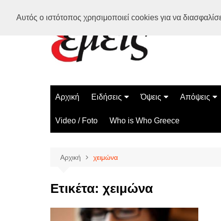
Μετάβαση
Αυτός ο ιστότοπος χρησιμοποιεί cookies για να διασφαλίσει
σε
περιεχόμενο
Αρχική
Ειδήσεις
Όψεις
Απόψεις
Ελλάδα
Διάστημα
Γνώμες
Video / Foto
Who is Who Greece
Διεθνή
Επιστήμη
Αρθρογραφ
Τεχνολογία
Αρχική
χειμώνα
Παράδοξα
Περίεργα
Ετικέτα:
χειμώνα