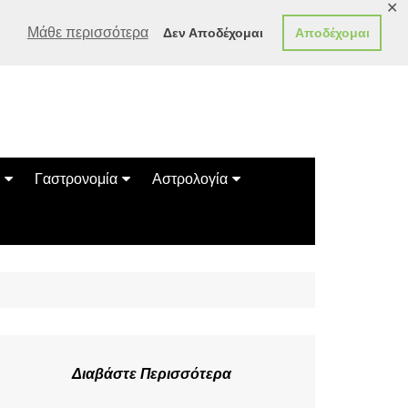
✕
Μάθε περισσότερα
Δεν Αποδέχομαι
Αποδέχομαι
Γαστρονομία
Αστρολογία
Γεύσεις
Ζώδια
Συνταγές
Κινέζικο Ωροσκόπιο
των Ζώων
Μαντεία
Πλανητικά / Αστρολογικά
Διαβάστε Περισσότερα