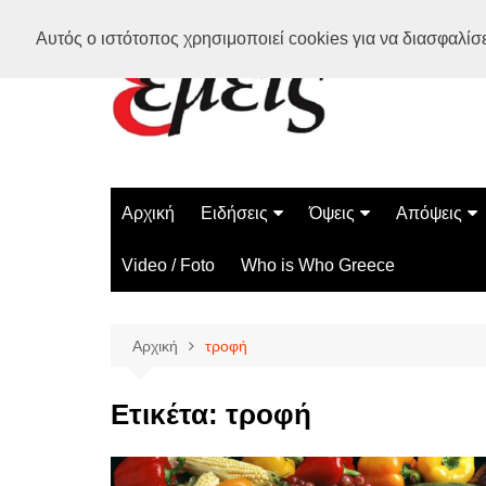
Μετάβαση
Αυτός ο ιστότοπος χρησιμοποιεί cookies για να διασφαλίσει
σε
περιεχόμενο
Αρχική
Ειδήσεις
Όψεις
Απόψεις
Ελλάδα
Διάστημα
Γνώμες
Video / Foto
Who is Who Greece
Διεθνή
Επιστήμη
Αρθρογραφ
Τεχνολογία
Αρχική
τροφή
Παράδοξα
Περίεργα
Ετικέτα:
τροφή