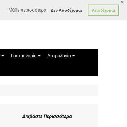
✕
Μάθε περισσότερα
Δεν Αποδέχομαι
Αποδέχομαι
Γαστρονομία
Αστρολογία
Γεύσεις
Ζώδια
Συνταγές
Κινέζικο Ωροσκόπιο
των Ζώων
Μαντεία
Πλανητικά / Αστρολογικά
Διαβάστε Περισσότερα