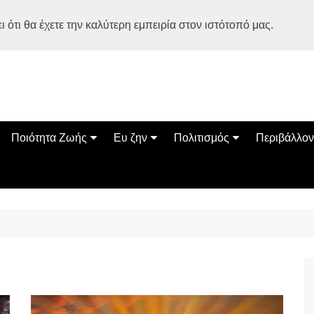
 ότι θα έχετε την καλύτερη εμπειρία στον ιστότοπό μας.
Ποιότητα Ζωής
Ευ ζην
Πολιτισμός
Περιβάλλον
Διατροφή
Ψυχολογία
Βιβλία
Φύση
ία
Ασκηση
Αυτοβελτίωση
Εκδηλώσεις
Οικολογία
Εναλλακτικές Θεραπείες
Παιδί
Σινεμά
Ο Κόσμος 
Υγεία
Οικογένεια
Τέχνες
Σχέσεις
Αρχιτεκτονική
Bonsai Stories
Βόλτα στην Ελλάδα