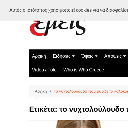
Μετάβαση
Αυτός ο ιστότοπος χρησιμοποιεί cookies για να διασφαλίσει
σε
περιεχόμενο
Αρχική
Ειδήσεις
Όψεις
Απόψεις
Ελλάδα
Διάστημα
Γνώμες
Video / Foto
Who is Who Greece
Διεθνή
Επιστήμη
Αρθρογραφ
Τεχνολογία
Αρχική
το νυχτολούλουδο που μύριζε τα καλοκαί
Παράδοξα
Περίεργα
Ετικέτα:
το νυχτολούλουδο π