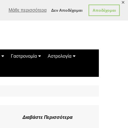
✕
Μάθε περισσότερα
Δεν Αποδέχομαι
Αποδέχομαι
Γαστρονομία
Αστρολογία
Γεύσεις
Ζώδια
Συνταγές
Κινέζικο Ωροσκόπιο
των Ζώων
Μαντεία
Πλανητικά / Αστρολογικά
Διαβάστε Περισσότερα