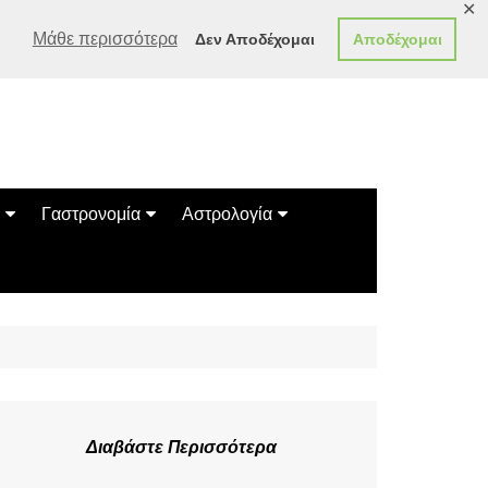
✕
Μάθε περισσότερα
Δεν Αποδέχομαι
Αποδέχομαι
Γαστρονομία
Αστρολογία
Γεύσεις
Ζώδια
Συνταγές
Κινέζικο Ωροσκόπιο
των Ζώων
Μαντεία
Πλανητικά / Αστρολογικά
Διαβάστε Περισσότερα