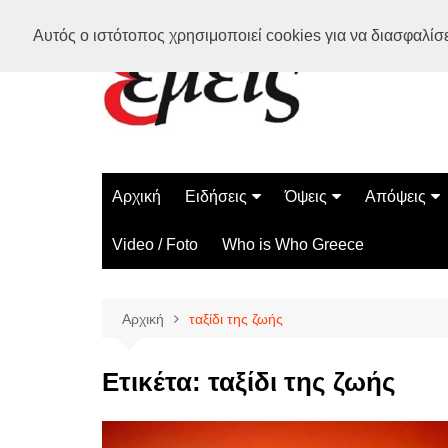
Μετάβαση
Αυτός ο ιστότοπος χρησιμοποιεί cookies για να διασφαλίσει
σε
περιεχόμενο
Αρχική
Ειδήσεις
Όψεις
Απόψεις
Ελλάδα
Διάστημα
Γνώμες
Video / Foto
Who is Who Greece
Διεθνή
Επιστήμη
Αρθρογραφ
Τεχνολογία
Αρχική
ταξίδι της ζωής
Παράδοξα
Περίεργα
Ετικέτα:
ταξίδι της ζωής