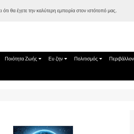
 ότι θα έχετε την καλύτερη εμπειρία στον ιστότοπό μας.
Ποιότητα Ζωής
Ευ ζην
Πολιτισμός
Περιβάλλον
Διατροφή
Ψυχολογία
Βιβλία
Φύση
ία
Ασκηση
Αυτοβελτίωση
Εκδηλώσεις
Οικολογία
Εναλλακτικές Θεραπείες
Παιδί
Σινεμά
Ο Κόσμος 
Υγεία
Οικογένεια
Τέχνες
Σχέσεις
Αρχιτεκτονική
Bonsai Stories
Βόλτα στην Ελλάδα