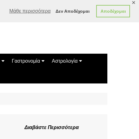
✕
Μάθε περισσότερα
Δεν Αποδέχομαι
Αποδέχομαι
Γαστρονομία
Αστρολογία
Γεύσεις
Ζώδια
Συνταγές
Κινέζικο Ωροσκόπιο
των Ζώων
Μαντεία
Πλανητικά / Αστρολογικά
Διαβάστε Περισσότερα