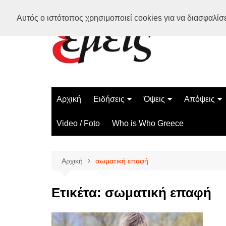
Μετάβαση
Αυτός ο ιστότοπος χρησιμοποιεί cookies για να διασφαλίσει
σε
περιεχόμενο
Αρχική
Ειδήσεις
Όψεις
Απόψεις
Ελλάδα
Διάστημα
Γνώμες
Video / Foto
Who is Who Greece
Διεθνή
Επιστήμη
Αρθρογραφ
Τεχνολογία
Αρχική
σωματική επαφή
Παράδοξα
Περίεργα
Ετικέτα:
σωματική επαφή