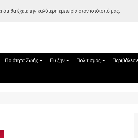
 ότι θα έχετε την καλύτερη εμπειρία στον ιστότοπό μας.
Ποιότητα Ζωής
Ευ ζην
Πολιτισμός
Περιβάλλον
Διατροφή
Ψυχολογία
Βιβλία
Φύση
ία
Ασκηση
Αυτοβελτίωση
Εκδηλώσεις
Οικολογία
Εναλλακτικές Θεραπείες
Παιδί
Σινεμά
Ο Κόσμος 
Υγεία
Οικογένεια
Τέχνες
Σχέσεις
Αρχιτεκτονική
Bonsai Stories
Βόλτα στην Ελλάδα