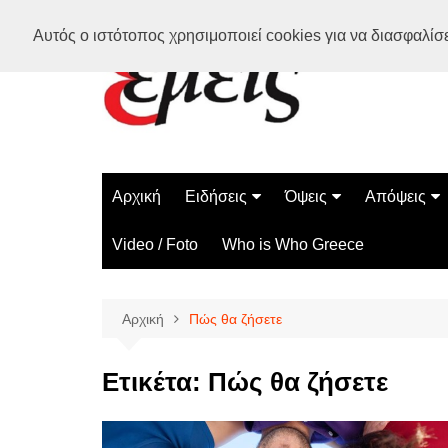
Μετάβαση
Αυτός ο ιστότοπος χρησιμοποιεί cookies για να διασφαλίσει
σε
περιεχόμενο
Αρχική
Ειδήσεις
Όψεις
Απόψεις
Ελλάδα
Διάστημα
Γνώμες
Video / Foto
Who is Who Greece
Διεθνή
Επιστήμη
Αρθρογραφ
Τεχνολογία
Αρχική
Πώς θα ζήσετε
Παράδοξα
Περίεργα
Ετικέτα:
Πώς θα ζήσετε