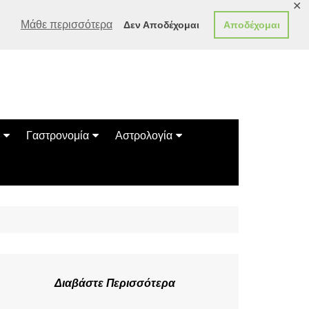
✕
Μάθε περισσότερα
Δεν Αποδέχομαι
Αποδέχομαι
Γαστρονομία
Αστρολογία
Γεύσεις
Ζώδια
Συνταγές
Κινέζικο Ωροσκόπιο
των Ζώων
Μαντεία
Πλανητικά / Αστρολογικά
Διαβάστε Περισσότερα