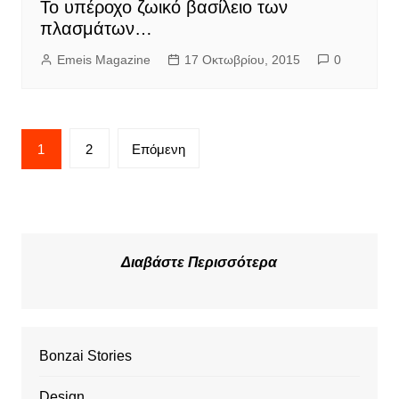
Το υπέροχο ζωικό βασίλειο των
πλασμάτων…
Emeis Magazine
17 Οκτωβρίου, 2015
0
Σελιδοποίηση
1
2
Επόμενη
άρθρων
Διαβάστε Περισσότερα
Bonzai Stories
Design