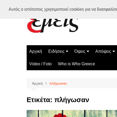
Μετάβαση
Αυτός ο ιστότοπος χρησιμοποιεί cookies για να διασφαλίσει
σε
περιεχόμενο
Αρχική
Ειδήσεις
Όψεις
Απόψεις
Ελλάδα
Διάστημα
Γνώμες
Video / Foto
Who is Who Greece
Διεθνή
Επιστήμη
Αρθρογραφ
Τεχνολογία
Αρχική
πλήγωσαν
Παράδοξα
Περίεργα
Ετικέτα:
πλήγωσαν