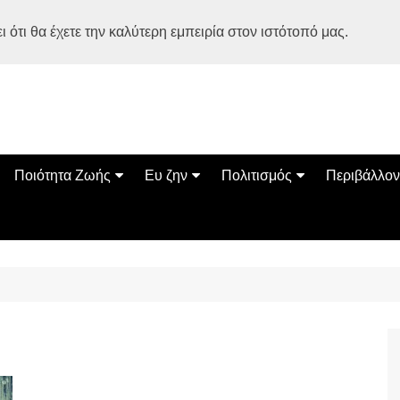
 ότι θα έχετε την καλύτερη εμπειρία στον ιστότοπό μας.
Ποιότητα Ζωής
Ευ ζην
Πολιτισμός
Περιβάλλον
Διατροφή
Ψυχολογία
Βιβλία
Φύση
ία
Ασκηση
Αυτοβελτίωση
Εκδηλώσεις
Οικολογία
Εναλλακτικές Θεραπείες
Παιδί
Σινεμά
Ο Κόσμος 
Υγεία
Οικογένεια
Τέχνες
Σχέσεις
Αρχιτεκτονική
Bonsai Stories
Βόλτα στην Ελλάδα