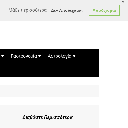
✕
Μάθε περισσότερα
Δεν Αποδέχομαι
Αποδέχομαι
Γαστρονομία
Αστρολογία
Γεύσεις
Ζώδια
Συνταγές
Κινέζικο Ωροσκόπιο
των Ζώων
Μαντεία
Πλανητικά / Αστρολογικά
Διαβάστε Περισσότερα