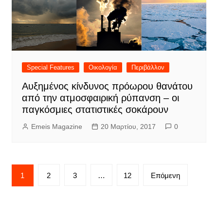
Special Features
Οικολογία
Περιβάλλον
Αυξημένος κίνδυνος πρόωρου θανάτου
από την ατμοσφαιρική ρύπανση – οι
παγκόσμιες στατιστικές σοκάρουν
Emeis Magazine
20 Μαρτίου, 2017
0
Σελιδοποίηση
1
2
3
…
12
Επόμενη
άρθρων