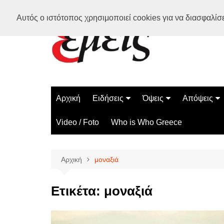
Μετάβαση
Αυτός ο ιστότοπος χρησιμοποιεί cookies για να διασφαλίσει
σε
περιεχόμενο
Αρχική
Ειδήσεις
Όψεις
Απόψεις
Ελλάδα
Διάστημα
Γνώμες
Video / Foto
Who is Who Greece
Διεθνή
Επιστήμη
Αρθρογραφ
Τεχνολογία
Αρχική
μοναξιά
Παράδοξα
Περίεργα
Ετικέτα:
μοναξιά