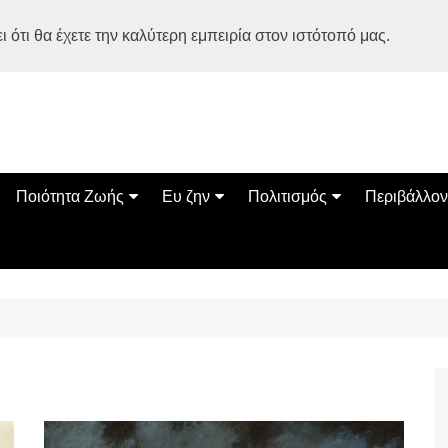
 ότι θα έχετε την καλύτερη εμπειρία στον ιστότοπό μας.
Ποιότητα Ζωής
Ευ ζην
Πολιτισμός
Περιβάλλον
Διατροφή
Ψυχολογία
Βιβλία
Φύση
ία
Ασκηση
Αυτοβελτίωση
Εκδηλώσεις
Οικολογία
Εναλλακτικές Θεραπείες
Παιδί
Σινεμά
Ο Κόσμος 
Υγεία
Οικογένεια
Τέχνες
Σχέσεις
Αρχιτεκτονική
Bonsai Stories
Βόλτα στην Ελλάδα