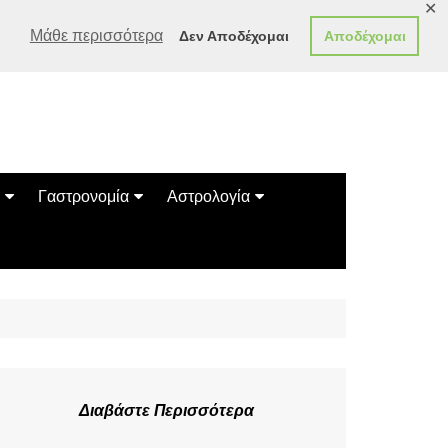
✕
Μάθε περισσότερα
Δεν Αποδέχομαι
Αποδέχομαι
Γαστρονομία
Αστρολογία
Γεύσεις
Ζώδια
Συνταγές
Κινέζικο Ωροσκόπιο
των Ζώων
Μαντεία
Πλανητικά / Αστρολογικά
Διαβάστε Περισσότερα