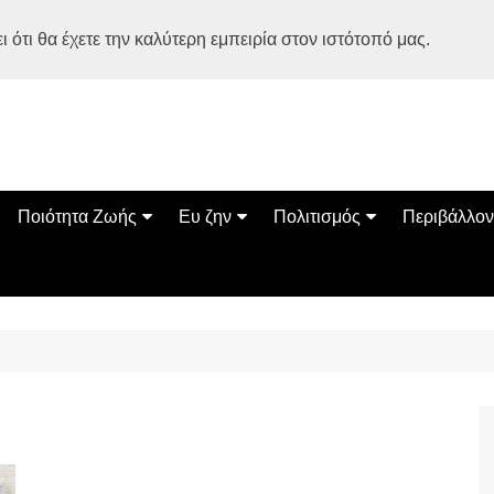
 ότι θα έχετε την καλύτερη εμπειρία στον ιστότοπό μας.
Ποιότητα Ζωής
Ευ ζην
Πολιτισμός
Περιβάλλον
Διατροφή
Ψυχολογία
Βιβλία
Φύση
ία
Ασκηση
Αυτοβελτίωση
Εκδηλώσεις
Οικολογία
Εναλλακτικές Θεραπείες
Παιδί
Σινεμά
Ο Κόσμος 
Υγεία
Οικογένεια
Τέχνες
Σχέσεις
Αρχιτεκτονική
Bonsai Stories
Βόλτα στην Ελλάδα