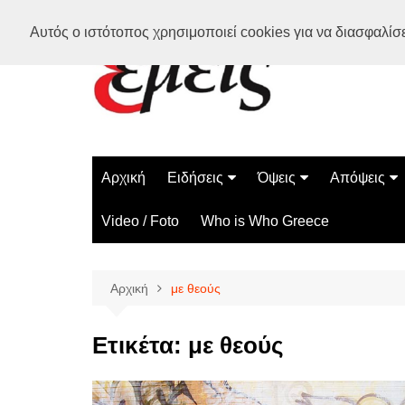
Μετάβαση
Αυτός ο ιστότοπος χρησιμοποιεί cookies για να διασφαλίσει
σε
περιεχόμενο
Αρχική
Ειδήσεις
Όψεις
Απόψεις
Ελλάδα
Διάστημα
Γνώμες
Video / Foto
Who is Who Greece
Διεθνή
Επιστήμη
Αρθρογραφ
Τεχνολογία
Αρχική
με θεούς
Παράδοξα
Περίεργα
Ετικέτα:
με θεούς