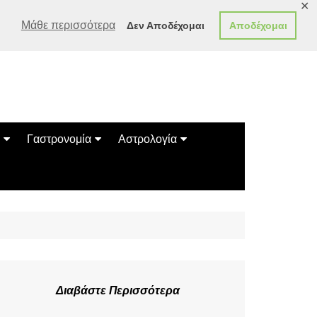
✕
Μάθε περισσότερα
Δεν Αποδέχομαι
Αποδέχομαι
Γαστρονομία
Αστρολογία
Γεύσεις
Ζώδια
Συνταγές
Κινέζικο Ωροσκόπιο
των Ζώων
Μαντεία
Πλανητικά / Αστρολογικά
Διαβάστε Περισσότερα