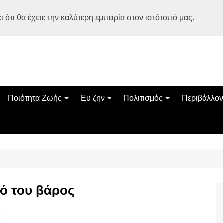
 ότι θα έχετε την καλύτερη εμπειρία στον ιστότοπό μας.
Ποιότητα Ζωής
Ευ ζην
Πολιτισμός
Περιβάλλον
Διατροφή
Ψυχολογία
Βιβλία
Φύση
ία
Ασκηση
Αυτοβελτίωση
Εκδηλώσεις
Οικολογία
Εναλλακτικές Θεραπείες
Παιδί
Σινεμά
Ο Κόσμος 
Υγεία
Οικογένεια
Τέχνες
Σχέσεις
Αρχιτεκτονική
κό του βάρος
Bonsai Stories
Βόλτα στην Ελλάδα