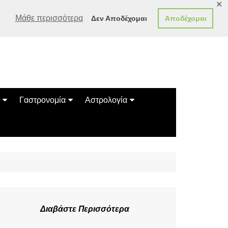
✕
Μάθε περισσότερα
Δεν Αποδέχομαι
Αποδέχομαι
Γαστρονομία
Αστρολογία
Γεύσεις
Ζώδια
Συνταγές
Κινέζικο Ωροσκόπιο
των Ζώων
Μαντεία
Πλανητικά / Αστρολογικά
Διαβάστε Περισσότερα