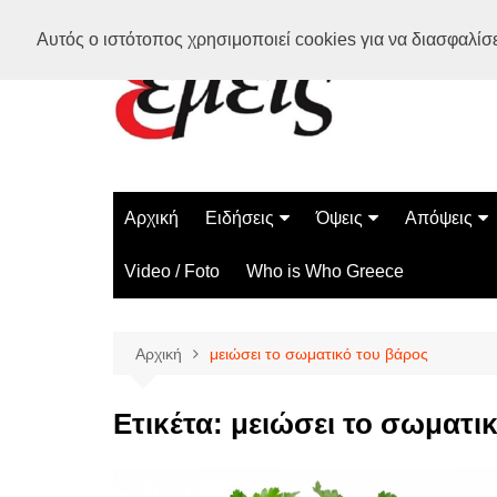
Μετάβαση
Αυτός ο ιστότοπος χρησιμοποιεί cookies για να διασφαλίσει
σε
περιεχόμενο
Αρχική
Ειδήσεις
Όψεις
Απόψεις
Ελλάδα
Διάστημα
Γνώμες
Video / Foto
Who is Who Greece
Διεθνή
Επιστήμη
Αρθρογραφ
Τεχνολογία
Αρχική
μειώσει το σωματικό του βάρος
Παράδοξα
Περίεργα
Ετικέτα:
μειώσει το σωματι