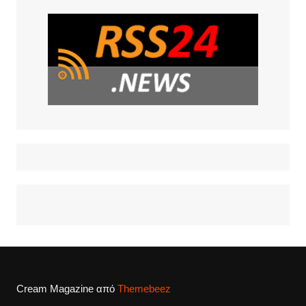
Cream Magazine από
Themebeez