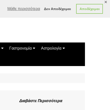
✕
Μάθε περισσότερα
Δεν Αποδέχομαι
Αποδέχομαι
Γαστρονομία
Αστρολογία
Γεύσεις
Ζώδια
Συνταγές
Κινέζικο Ωροσκόπιο
των Ζώων
Μαντεία
Πλανητικά / Αστρολογικά
Διαβάστε Περισσότερα