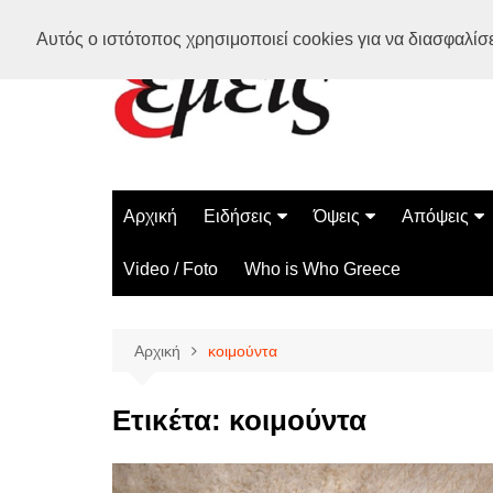
Μετάβαση
Αυτός ο ιστότοπος χρησιμοποιεί cookies για να διασφαλίσει
σε
περιεχόμενο
Αρχική
Ειδήσεις
Όψεις
Απόψεις
Ελλάδα
Διάστημα
Γνώμες
Video / Foto
Who is Who Greece
Διεθνή
Επιστήμη
Αρθρογραφ
Τεχνολογία
Αρχική
κοιμούντα
Παράδοξα
Περίεργα
Ετικέτα:
κοιμούντα