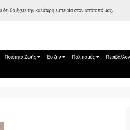
 ότι θα έχετε την καλύτερη εμπειρία στον ιστότοπό μας.
Ποιότητα Ζωής
Ευ ζην
Πολιτισμός
Περιβάλλον
Διατροφή
Ψυχολογία
Βιβλία
Φύση
ία
Ασκηση
Αυτοβελτίωση
Εκδηλώσεις
Οικολογία
Εναλλακτικές Θεραπείες
Παιδί
Σινεμά
Ο Κόσμος 
Υγεία
Οικογένεια
Τέχνες
Σχέσεις
Αρχιτεκτονική
Bonsai Stories
Βόλτα στην Ελλάδα