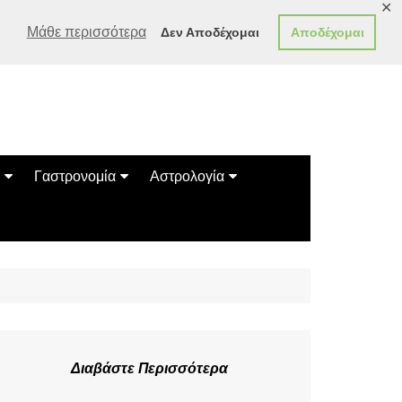
✕
Μάθε περισσότερα
Δεν Αποδέχομαι
Αποδέχομαι
Γαστρονομία
Αστρολογία
Γεύσεις
Ζώδια
Συνταγές
Κινέζικο Ωροσκόπιο
των Ζώων
Μαντεία
Πλανητικά / Αστρολογικά
Διαβάστε Περισσότερα