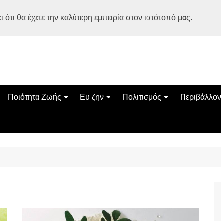
 ότι θα έχετε την καλύτερη εμπειρία στον ιστότοπό μας.
Ποιότητα Ζωής
Ευ ζην
Πολιτισμός
Περιβάλλον
Διατροφή
Ψυχολογία
Βιβλία
Φύση
ία
Ασκηση
Αυτοβελτίωση
Εκδηλώσεις
Οικολογία
Εναλλακτικές Θεραπείες
Παιδί
Σινεμά
Ο Κόσμος 
Υγεία
Οικογένεια
Τέχνες
Σχέσεις
Αρχιτεκτονική
Bonsai Stories
Βόλτα στην Ελλάδα