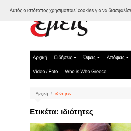
Μετάβαση
Αυτός ο ιστότοπος χρησιμοποιεί cookies για να διασφαλίσει
σε
περιεχόμενο
Αρχική
Ειδήσεις
Όψεις
Απόψεις
Ελλάδα
Διάστημα
Γνώμες
Video / Foto
Who is Who Greece
Διεθνή
Επιστήμη
Αρθρογραφ
Τεχνολογία
Αρχική
ιδιότητες
Παράδοξα
Περίεργα
Ετικέτα:
ιδιότητες