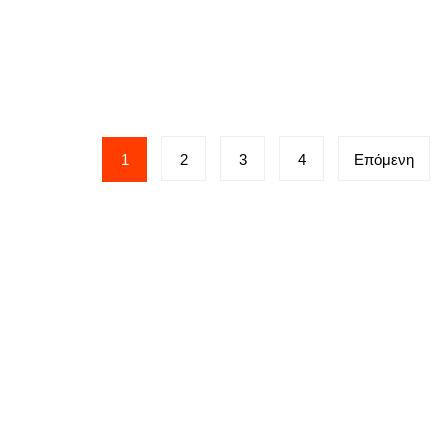
Σελιδοποίηση
1
2
3
4
Επόμενη
άρθρων