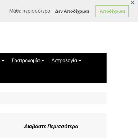
✕
Μάθε περισσότερα
Δεν Αποδέχομαι
Αποδέχομαι
Γαστρονομία
Αστρολογία
Γεύσεις
Ζώδια
Συνταγές
Κινέζικο Ωροσκόπιο
των Ζώων
Μαντεία
Πλανητικά / Αστρολογικά
Διαβάστε Περισσότερα