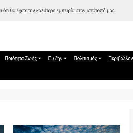
 ότι θα έχετε την καλύτερη εμπειρία στον ιστότοπό μας.
Ποιότητα Ζωής
Ευ ζην
Πολιτισμός
Περιβάλλον
Διατροφή
Ψυχολογία
Βιβλία
Φύση
ία
Ασκηση
Αυτοβελτίωση
Εκδηλώσεις
Οικολογία
Εναλλακτικές Θεραπείες
Παιδί
Σινεμά
Ο Κόσμος 
Υγεία
Οικογένεια
Τέχνες
Σχέσεις
Αρχιτεκτονική
Bonsai Stories
Βόλτα στην Ελλάδα