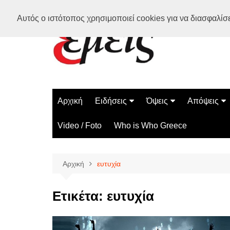
Μετάβαση
Αυτός ο ιστότοπος χρησιμοποιεί cookies για να διασφαλίσει
σε
περιεχόμενο
Αρχική
Ειδήσεις
Όψεις
Απόψεις
Ελλάδα
Διάστημα
Γνώμες
Video / Foto
Who is Who Greece
Διεθνή
Επιστήμη
Αρθρογραφ
Τεχνολογία
Αρχική
ευτυχία
Παράδοξα
Περίεργα
Ετικέτα:
ευτυχία