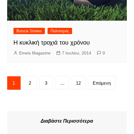
Bonzai Stories
Πολιτισμός
Η κυκλική τροχιά του χρόνου
Emeis Magazine
7 Ιουλίου, 2014
0
Σελιδοποίηση
1
2
3
…
12
Επόμενη
άρθρων
Διαβάστε Περισσότερα