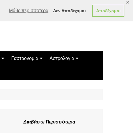
✕
Μάθε περισσότερα
Δεν Αποδέχομαι
Αποδέχομαι
Γαστρονομία
Αστρολογία
Γεύσεις
Ζώδια
Συνταγές
Κινέζικο Ωροσκόπιο
των Ζώων
Μαντεία
Πλανητικά / Αστρολογικά
Διαβάστε Περισσότερα