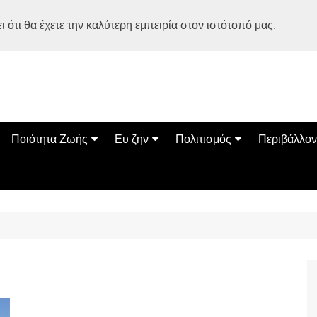
 ότι θα έχετε την καλύτερη εμπειρία στον ιστότοπό μας.
Ποιότητα Ζωής
Ευ ζην
Πολιτισμός
Περιβάλλον
Διατροφή
Ψυχολογία
Βιβλία
Φύση
ία
Ασκηση
Αυτοβελτίωση
Εκδηλώσεις
Οικολογία
Εναλλακτικές Θεραπείες
Παιδί
Σινεμά
Ο Κόσμος 
Υγεία
Οικογένεια
Τέχνες
Σχέσεις
Αρχιτεκτονική
Bonsai Stories
Βόλτα στην Ελλάδα