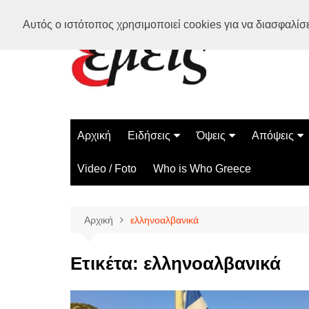
Μετάβαση
Αυτός ο ιστότοπος χρησιμοποιεί cookies για να διασφαλίσει
σε
περιεχόμενο
Αρχική
Ειδήσεις
Όψεις
Απόψεις
Ελλάδα
Διάστημα
Γνώμες
Video / Foto
Who is Who Greece
Διεθνή
Επιστήμη
Αρθρογραφ
Τεχνολογία
Αρχική
ελληνοαλβανικά
Παράδοξα
Περίεργα
Ετικέτα:
ελληνοαλβανικά