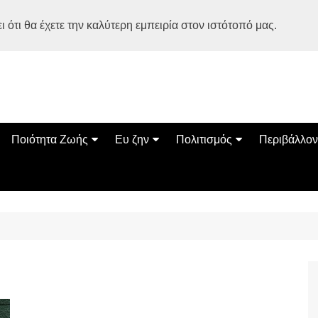
 ότι θα έχετε την καλύτερη εμπειρία στον ιστότοπό μας.
Ποιότητα Ζωής
Ευ ζην
Πολιτισμός
Περιβάλλον
Διατροφή
Ψυχολογία
Βιβλία
Φύση
ία
Ασκηση
Αυτοβελτίωση
Εκδηλώσεις
Οικολογία
Εναλλακτικές Θεραπείες
Παιδί
Σινεμά
Ο Κόσμος 
Υγεία
Οικογένεια
Τέχνες
Σχέσεις
Αρχιτεκτονική
Bonsai Stories
Βόλτα στην Ελλάδα