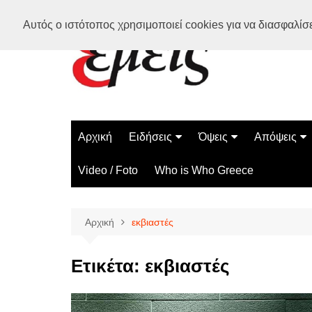
Μετάβαση
Αυτός ο ιστότοπος χρησιμοποιεί cookies για να διασφαλίσει
σε
περιεχόμενο
Αρχική
Ειδήσεις
Όψεις
Απόψεις
Ελλάδα
Διάστημα
Γνώμες
Video / Foto
Who is Who Greece
Διεθνή
Επιστήμη
Αρθρογραφ
Τεχνολογία
Αρχική
εκβιαστές
Παράδοξα
Περίεργα
Ετικέτα:
εκβιαστές