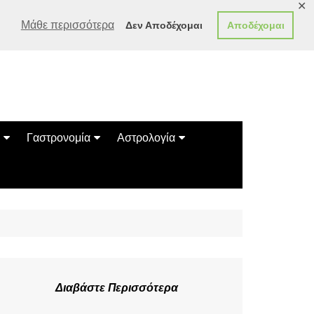
✕
Μάθε περισσότερα
Δεν Αποδέχομαι
Αποδέχομαι
Γαστρονομία
Αστρολογία
Γεύσεις
Ζώδια
Συνταγές
Κινέζικο Ωροσκόπιο
των Ζώων
Μαντεία
Πλανητικά / Αστρολογικά
Διαβάστε Περισσότερα