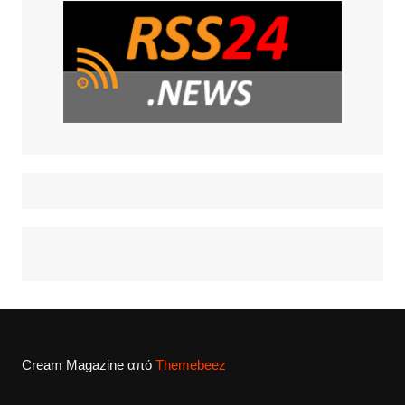
Cream Magazine από
Themebeez