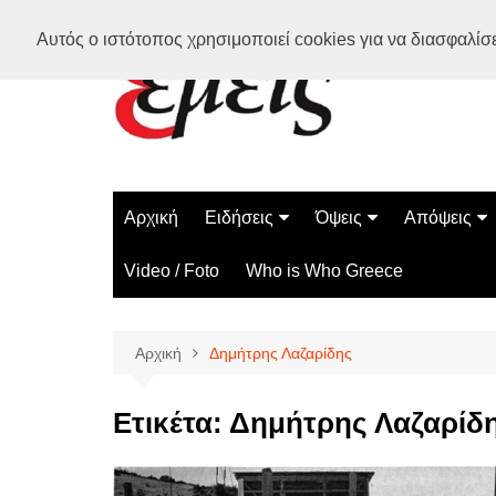
Μετάβαση
Αυτός ο ιστότοπος χρησιμοποιεί cookies για να διασφαλίσει
σε
περιεχόμενο
Αρχική
Ειδήσεις
Όψεις
Απόψεις
Ελλάδα
Διάστημα
Γνώμες
Video / Foto
Who is Who Greece
Διεθνή
Επιστήμη
Αρθρογραφ
Τεχνολογία
Αρχική
Δημήτρης Λαζαρίδης
Παράδοξα
Περίεργα
Ετικέτα:
Δημήτρης Λαζαρίδ