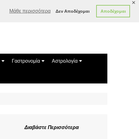
✕
Μάθε περισσότερα
Δεν Αποδέχομαι
Αποδέχομαι
Γαστρονομία
Αστρολογία
Γεύσεις
Ζώδια
Συνταγές
Κινέζικο Ωροσκόπιο
των Ζώων
Μαντεία
Πλανητικά / Αστρολογικά
Διαβάστε Περισσότερα