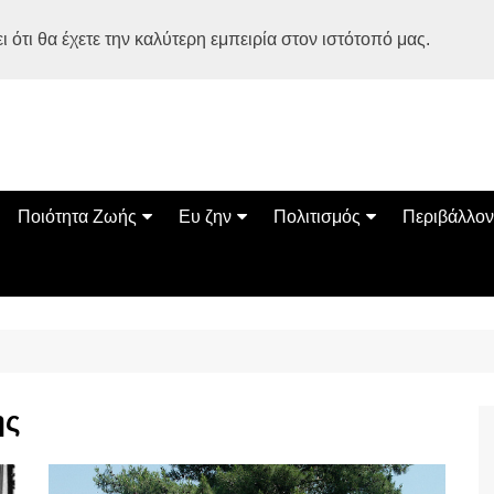
 ότι θα έχετε την καλύτερη εμπειρία στον ιστότοπό μας.
Ποιότητα Ζωής
Ευ ζην
Πολιτισμός
Περιβάλλον
Διατροφή
Ψυχολογία
Βιβλία
Φύση
ία
Ασκηση
Αυτοβελτίωση
Εκδηλώσεις
Οικολογία
Εναλλακτικές Θεραπείες
Παιδί
Σινεμά
Ο Κόσμος 
Υγεία
Οικογένεια
Τέχνες
Σχέσεις
Αρχιτεκτονική
ης
Bonsai Stories
Βόλτα στην Ελλάδα