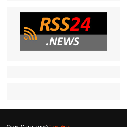
Cream Magazine από
Themebeez