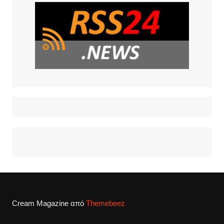
Cream Magazine από
Themebeez