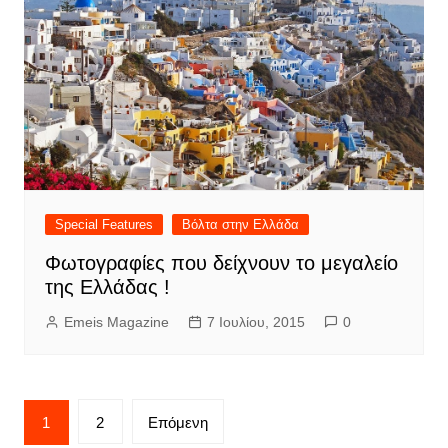
Special Features
Βόλτα στην Ελλάδα
Φωτογραφίες που δείχνουν το μεγαλείο
της Ελλάδας !
Emeis Magazine
7 Ιουλίου, 2015
0
Σελιδοποίηση
1
2
Επόμενη
άρθρων