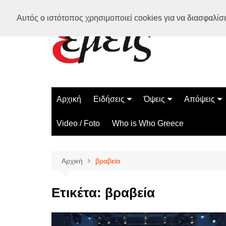
Μετάβαση
Αυτός ο ιστότοπος χρησιμοποιεί cookies για να διασφαλίσει
σε
περιεχόμενο
Αρχική
Ειδήσεις
Όψεις
Απόψεις
Ελλάδα
Διάστημα
Γνώμες
Video / Foto
Who is Who Greece
Διεθνή
Επιστήμη
Αρθρογραφ
Τεχνολογία
Αρχική
βραβεία
Παράδοξα
Περίεργα
Ετικέτα:
βραβεία