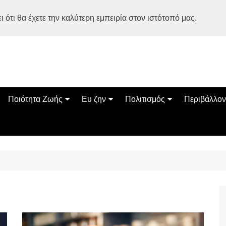
 ότι θα έχετε την καλύτερη εμπειρία στον ιστότοπό μας.
Ποιότητα Ζωής
Ευ ζην
Πολιτισμός
Περιβάλλον
Διατροφή
Ψυχολογία
Βιβλία
Φύση
ία
Ασκηση
Αυτοβελτίωση
Εκδηλώσεις
Οικολογία
Εναλλακτικές Θεραπείες
Παιδί
Σινεμά
Ο Κόσμος 
Υγεία
Οικογένεια
Τέχνες
Σχέσεις
Αρχιτεκτονική
Bonsai Stories
Βόλτα στην Ελλάδα