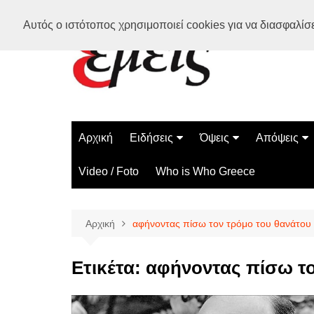
Μετάβαση
Αυτός ο ιστότοπος χρησιμοποιεί cookies για να διασφαλίσει
σε
περιεχόμενο
Αρχική
Ειδήσεις
Όψεις
Απόψεις
Ελλάδα
Διάστημα
Γνώμες
Video / Foto
Who is Who Greece
Διεθνή
Επιστήμη
Αρθρογραφ
Τεχνολογία
Αρχική
αφήνοντας πίσω τον τρόμο του θανάτου
Παράδοξα
Περίεργα
Ετικέτα:
αφήνοντας πίσω το