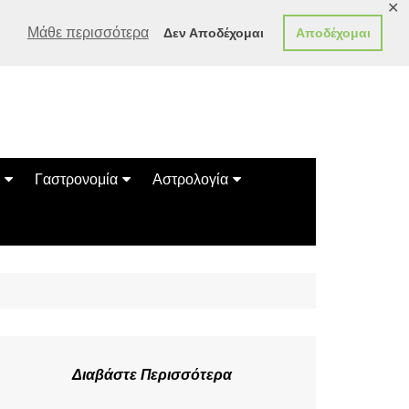
✕
Μάθε περισσότερα
Δεν Αποδέχομαι
Αποδέχομαι
Γαστρονομία
Αστρολογία
Γεύσεις
Ζώδια
Συνταγές
Κινέζικο Ωροσκόπιο
των Ζώων
Μαντεία
Πλανητικά / Αστρολογικά
Διαβάστε Περισσότερα