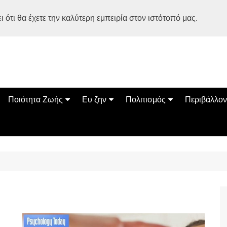
 ότι θα έχετε την καλύτερη εμπειρία στον ιστότοπό μας.
Ποιότητα Ζωής
Ευ ζην
Πολιτισμός
Περιβάλλον
Διατροφή
Ψυχολογία
Βιβλία
Φύση
ία
Ασκηση
Αυτοβελτίωση
Εκδηλώσεις
Οικολογία
Εναλλακτικές Θεραπείες
Παιδί
Σινεμά
Ο Κόσμος 
Υγεία
Οικογένεια
Τέχνες
Σχέσεις
Αρχιτεκτονική
Bonsai Stories
Βόλτα στην Ελλάδα