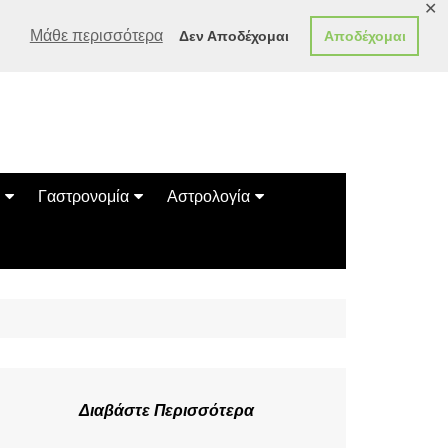
✕
Μάθε περισσότερα
Δεν Αποδέχομαι
Αποδέχομαι
Γαστρονομία
Αστρολογία
Γεύσεις
Ζώδια
Συνταγές
Κινέζικο Ωροσκόπιο
των Ζώων
Μαντεία
Πλανητικά / Αστρολογικά
Διαβάστε Περισσότερα