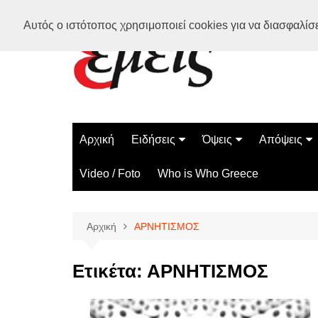
Μετάβαση
Αυτός ο ιστότοπος χρησιμοποιεί cookies για να διασφαλίσει
σε
περιεχόμενο
Αρχική
Ειδήσεις
Όψεις
Απόψεις
Ελλάδα
Διάστημα
Γνώμες
Video / Foto
Who is Who Greece
Διεθνή
Επιστήμη
Αρθρογραφ
Τεχνολογία
Αρχική
ΑΡΝΗΤΙΣΜΟΣ
Παράδοξα
Περίεργα
Ετικέτα:
ΑΡΝΗΤΙΣΜΟΣ