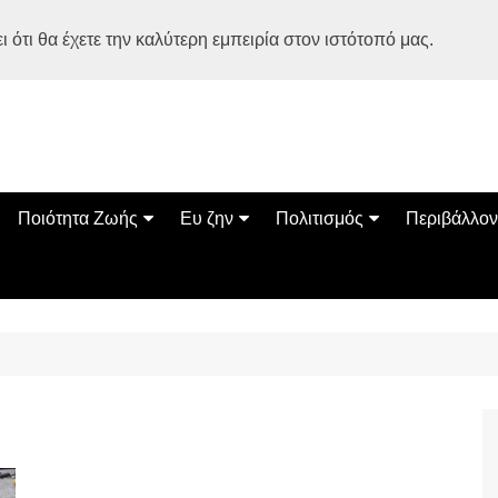
 ότι θα έχετε την καλύτερη εμπειρία στον ιστότοπό μας.
Ποιότητα Ζωής
Ευ ζην
Πολιτισμός
Περιβάλλον
Διατροφή
Ψυχολογία
Βιβλία
Φύση
ία
Ασκηση
Αυτοβελτίωση
Εκδηλώσεις
Οικολογία
Εναλλακτικές Θεραπείες
Παιδί
Σινεμά
Ο Κόσμος 
Υγεία
Οικογένεια
Τέχνες
Σχέσεις
Αρχιτεκτονική
Bonsai Stories
Βόλτα στην Ελλάδα