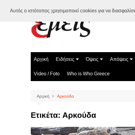
Μετάβαση
Αυτός ο ιστότοπος χρησιμοποιεί cookies για να διασφαλίσει
σε
περιεχόμενο
Αρχική
Ειδήσεις
Όψεις
Απόψεις
Ελλάδα
Διάστημα
Γνώμες
Video / Foto
Who is Who Greece
Διεθνή
Επιστήμη
Αρθρογραφ
Τεχνολογία
Αρχική
Αρκούδα
Παράδοξα
Περίεργα
Ετικέτα:
Αρκούδα