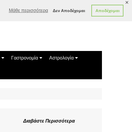
✕
Μάθε περισσότερα
Δεν Αποδέχομαι
Αποδέχομαι
Γαστρονομία
Αστρολογία
Γεύσεις
Ζώδια
Συνταγές
Κινέζικο Ωροσκόπιο
των Ζώων
Μαντεία
Πλανητικά / Αστρολογικά
Διαβάστε Περισσότερα