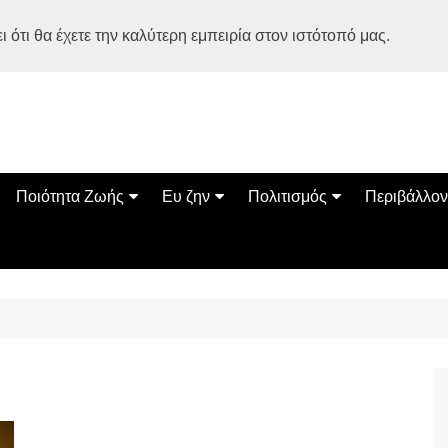
 ότι θα έχετε την καλύτερη εμπειρία στον ιστότοπό μας.
Ποιότητα Ζωής
Ευ ζην
Πολιτισμός
Περιβάλλον
Διατροφή
Ψυχολογία
Βιβλία
Φύση
ία
Ασκηση
Αυτοβελτίωση
Εκδηλώσεις
Οικολογία
Εναλλακτικές Θεραπείες
Παιδί
Σινεμά
Ο Κόσμος 
Υγεία
Οικογένεια
Τέχνες
Σχέσεις
Αρχιτεκτονική
Bonsai Stories
Βόλτα στην Ελλάδα