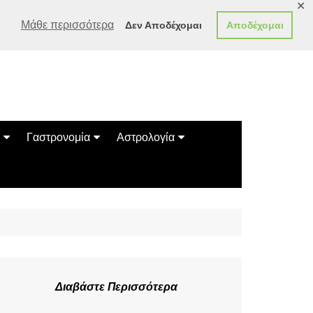
✕
Μάθε περισσότερα
Δεν Αποδέχομαι
Αποδέχομαι
Γαστρονομία
Αστρολογία
Γεύσεις
Ζώδια
Συνταγές
Κινέζικο Ωροσκόπιο
των Ζώων
Μαντεία
Πλανητικά / Αστρολογικά
Διαβάστε Περισσότερα