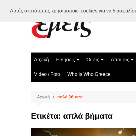
Μετάβαση
Αυτός ο ιστότοπος χρησιμοποιεί cookies για να διασφαλίσει
σε
περιεχόμενο
Αρχική
Ειδήσεις
Όψεις
Απόψεις
Ελλάδα
Διάστημα
Γνώμες
Video / Foto
Who is Who Greece
Διεθνή
Επιστήμη
Αρθρογραφ
Τεχνολογία
Αρχική
απλά βήματα
Παράδοξα
Περίεργα
Ετικέτα:
απλά βήματα