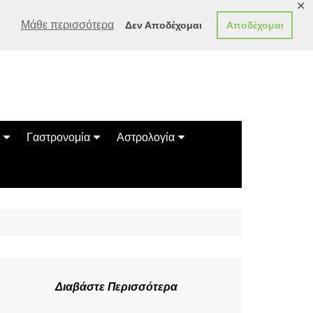
✕
Μάθε περισσότερα
Δεν Αποδέχομαι
Αποδέχομαι
Γαστρονομία
Αστρολογία
Γεύσεις
Ζώδια
Συνταγές
Κινέζικο Ωροσκόπιο
των Ζώων
Μαντεία
Πλανητικά / Αστρολογικά
Διαβάστε Περισσότερα