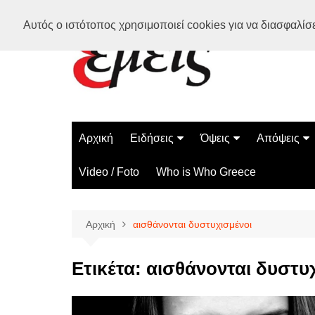
Μετάβαση
Αυτός ο ιστότοπος χρησιμοποιεί cookies για να διασφαλίσει
σε
περιεχόμενο
Αρχική
Ειδήσεις
Όψεις
Απόψεις
Ελλάδα
Διάστημα
Γνώμες
Video / Foto
Who is Who Greece
Διεθνή
Επιστήμη
Αρθρογραφ
Τεχνολογία
Αρχική
αισθάνονται δυστυχισμένοι
Παράδοξα
Περίεργα
Ετικέτα:
αισθάνονται δυστυ