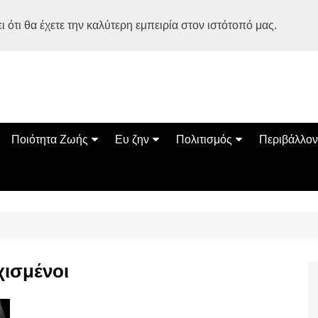
 ότι θα έχετε την καλύτερη εμπειρία στον ιστότοπό μας.
Ποιότητα Ζωής
Ευ ζην
Πολιτισμός
Περιβάλλον
Διατροφή
Ψυχολογία
Βιβλία
Φύση
ία
Ασκηση
Αυτοβελτίωση
Εκδηλώσεις
Οικολογία
Εναλλακτικές Θεραπείες
Παιδί
Σινεμά
Ο Κόσμος 
Υγεία
Οικογένεια
Τέχνες
Σχέσεις
Αρχιτεκτονική
χισμένοι
Bonsai Stories
Βόλτα στην Ελλάδα