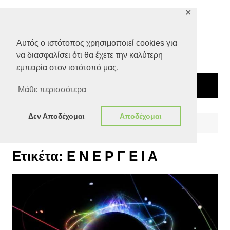
Μετάβαση
✕
σε
περιεχόμενο
Αυτός ο ιστότοπος χρησιμοποιεί cookies για
να διασφαλίσει ότι θα έχετε την καλύτερη
εμπειρία στον ιστότοπό μας.
Μάθε περισσότερα
Δεν Αποδέχομαι
Αποδέχομαι
Αρχική
Ε Ν Ε Ρ Γ Ε Ι Α
Ετικέτα:
Ε Ν Ε Ρ Γ Ε Ι Α